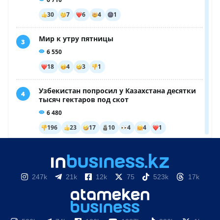
247k
21k
12k
75
523k
17k