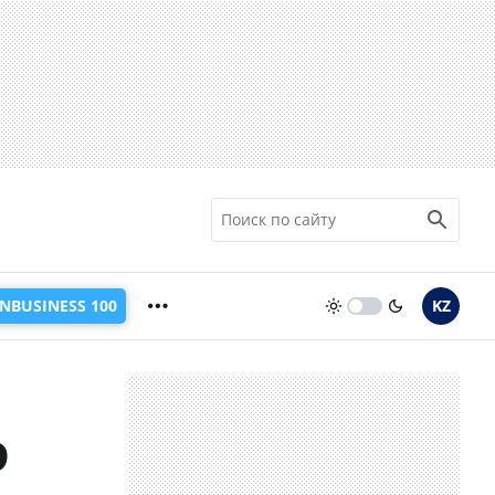
INBUSINESS 100
KZ
Э