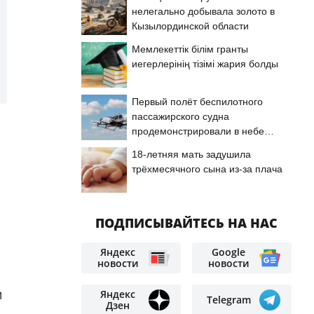
нелегально добывала золото в
Кызылординской области
Мемлекеттік білім гранты
иегерлерінің тізімі жария болды
Первый полёт беспилотного
пассажирского судна
продемонстрировали в небе
Астаны
18-летняя мать задушила
трёхмесячного сына из-за плача
ПОДПИСЫВАЙТЕСЬ НА НАС
Яндекс
Google
новости
новости
и
Яндекс
Telegram
Дзен