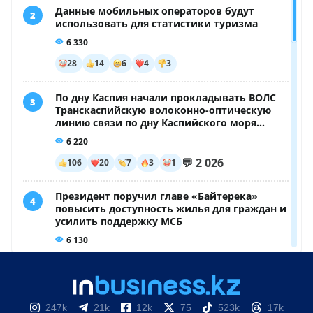
247k
21k
12k
75
523k
17k