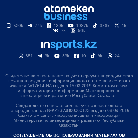
520k
74k
130k
1087k
386k
1k
7k
56k
851
3k
33k
10
9k
24
Свидетельство о постановке на учет, переучет периодического
печатного издания, информационного агентства и сетевого
издания №17614-ИА выдано 15.03.2019 Комитетом связи,
информатизации и информации Министерства по
инвестициям и развитию Республики Казахстан.
Свидетельство о постановке на учет отечественного
телерадио канала №KZ23VJB00000123 выдано 08.09.2016
Комитетом связи, информатизации и информации
Министерства по инвестициям и развитию Республики
Казахстан.
СОГЛАШЕНИЕ ОБ ИСПОЛЬЗОВАНИИ МАТЕРИАЛОВ