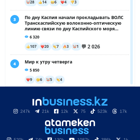
247k
21k
12k
75
523k
17k
520k
74k
130k
1087k
386k
1k