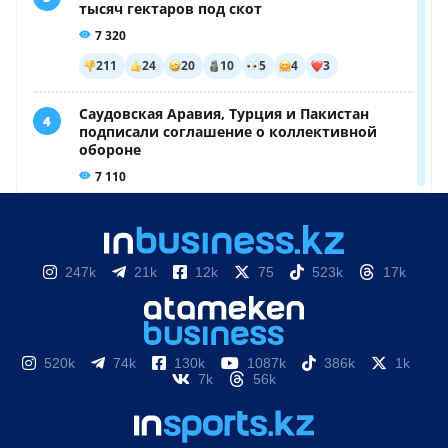
247k
21k
12k
75
523k
17k
520k
74k
130k
1087k
386k
1k
7k
56k