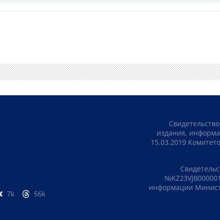
Свидетельство
издания, информа
15.03.2019 Комите
Свидетельс
№KZ23VJB000001
информации Министе
7k
56k