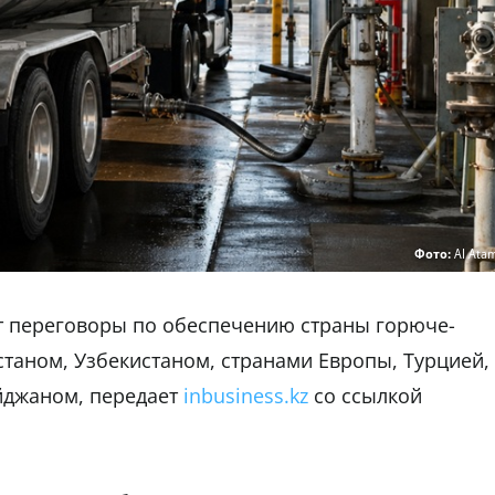
Фото:
AI Ata
т переговоры по обеспечению страны горюче-
таном, Узбекистаном, странами Европы, Турцией,
йджаном, передает
inbusiness.kz
со ссылкой