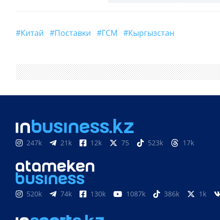
#Китай
#поставки
#ГСМ
#Кыргызстан
247k
21k
12k
75
523k
17k
520k
74k
130k
1087k
386k
1k