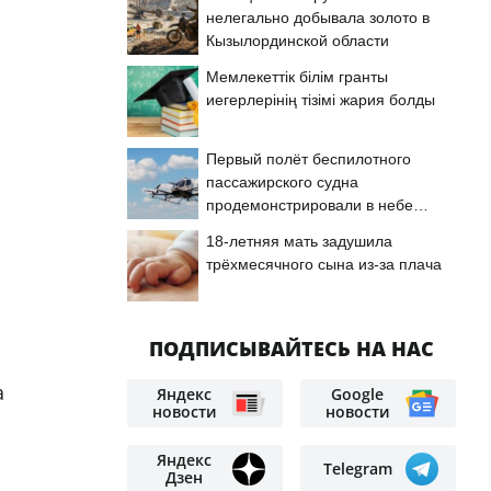
нелегально добывала золото в
Кызылординской области
Мемлекеттік білім гранты
иегерлерінің тізімі жария болды
Первый полёт беспилотного
пассажирского судна
продемонстрировали в небе
Астаны
18-летняя мать задушила
трёхмесячного сына из-за плача
ПОДПИСЫВАЙТЕСЬ НА НАС
а
Яндекс
Google
новости
новости
Яндекс
Telegram
Дзен