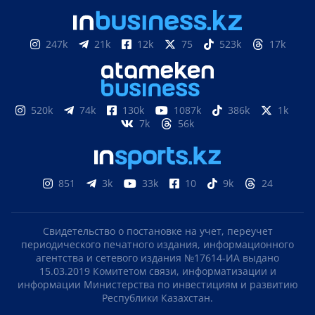
247k
21k
12k
75
523k
17k
520k
74k
130k
1087k
386k
1k
7k
56k
851
3k
33k
10
9k
24
Свидетельство о постановке на учет, переучет
периодического печатного издания, информационного
агентства и сетевого издания №17614-ИА выдано
15.03.2019 Комитетом связи, информатизации и
информации Министерства по инвестициям и развитию
Республики Казахстан.