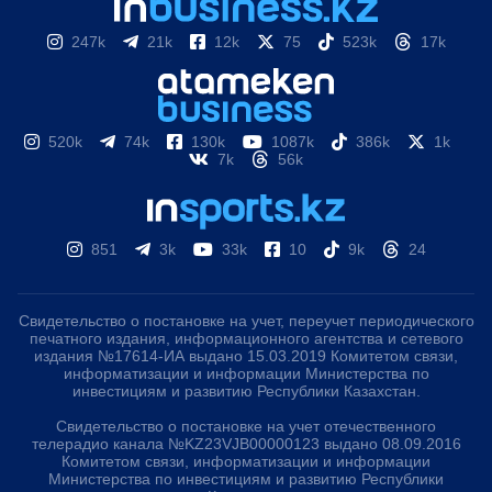
247k
21k
12k
75
523k
17k
520k
74k
130k
1087k
386k
1k
7k
56k
851
3k
33k
10
9k
24
Свидетельство о постановке на учет, переучет периодического
печатного издания, информационного агентства и сетевого
издания №17614-ИА выдано 15.03.2019 Комитетом связи,
информатизации и информации Министерства по
инвестициям и развитию Республики Казахстан.
Свидетельство о постановке на учет отечественного
телерадио канала №KZ23VJB00000123 выдано 08.09.2016
Комитетом связи, информатизации и информации
Министерства по инвестициям и развитию Республики