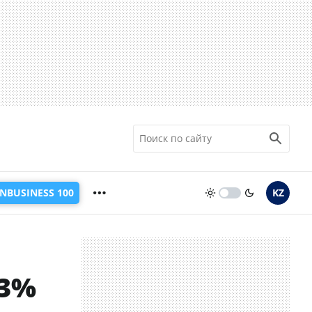
INBUSINESS 100
KZ
93%