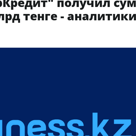
рКредит" получил су
лрд тенге - аналитик