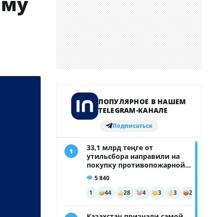
мму
и