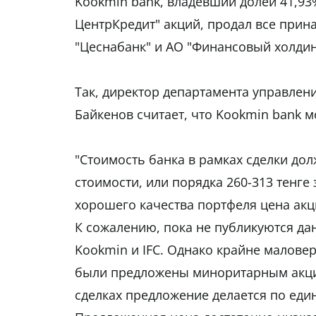
Kookmin bank, владевший долей 41,9
ЦентрКредит" акций, продал все прин
"Цеснабанк" и АО "Финансовый холдин
Так, директор департамента управлен
Байкенов считает, что Kookmin bank м
"Стоимость банка в рамках сделки дол
стоимости, или порядка 260-313 тенге
хорошего качества портфеля цена акц
К сожалению, пока не публикуются да
Kookmin и IFC. Однако крайне маловер
были предложены миноритарным акци
сделках предложение делается по еди