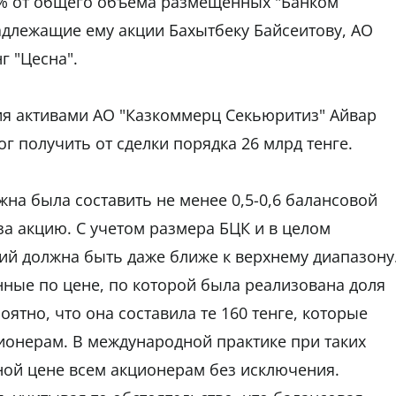
3% от общего объема размещенных "Банком
адлежащие ему акции Бахытбеку Байсеитову, АО
г "Цесна".
ия активами АО "Казкоммерц Секьюритиз" Айвар
ог получить от сделки порядка 26 млрд тенге.
жна была составить не менее 0,5-0,6 балансовой
 за акцию. С учетом размера БЦК и в целом
ий должна быть даже ближе к верхнему диапазону
нные по цене, по которой была реализована доля
оятно, что она составила те 160 тенге, которые
онерам. В международной практике при таких
ной цене всем акционерам без исключения.