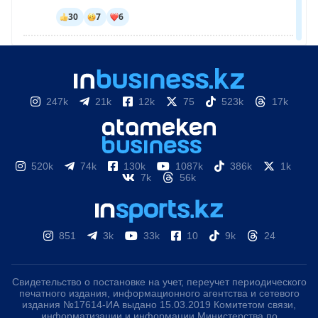
247k
21k
12k
75
523k
17k
520k
74k
130k
1087k
386k
1k
7k
56k
851
3k
33k
10
9k
24
Свидетельство о постановке на учет, переучет периодического
печатного издания, информационного агентства и сетевого
издания №17614-ИА выдано 15.03.2019 Комитетом связи,
информатизации и информации Министерства по