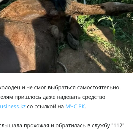
колодец и не смог выбраться самостоятельно.
телям пришлось даже надевать средство
usiness.kz
со ссылкой на
МЧС РК
.
лышала прохожая и обратилась в службу "112".