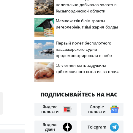
нелегально добывала золото в
Кызылординской области
Мемлекеттік білім гранты
иегерлерінің тізімі жария болды
Первый полёт беспилотного
пассажирского судна
продемонстрировали в небе
Астаны
18-летняя мать задушила
трёхмесячного сына из-за плача
ПОДПИСЫВАЙТЕСЬ НА НАС
Яндекс
Google
новости
новости
Яндекс
Telegram
Дзен