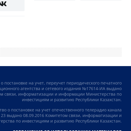
 о постановке на учет, переучет периодического печатного
ционного агентства и сетевого издания №17614-ИА выдано
том связи, информатизации и информации Министерства по
инвестициям и развитию Республики Казахстан.
тво о постановке на учет отечественного телерадио канала
23 выдано 08.09.2016 Комитетом связи, информатизации и
рства по инвестициям и развитию Республики Казахстан.