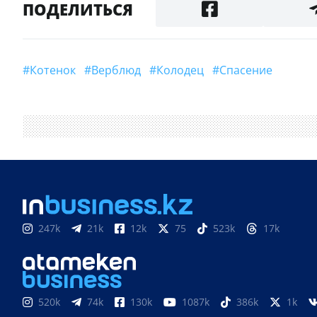
ПОДЕЛИТЬСЯ
#котенок
#Верблюд
#Колодец
#спасение
247k
21k
12k
75
523k
17k
520k
74k
130k
1087k
386k
1k