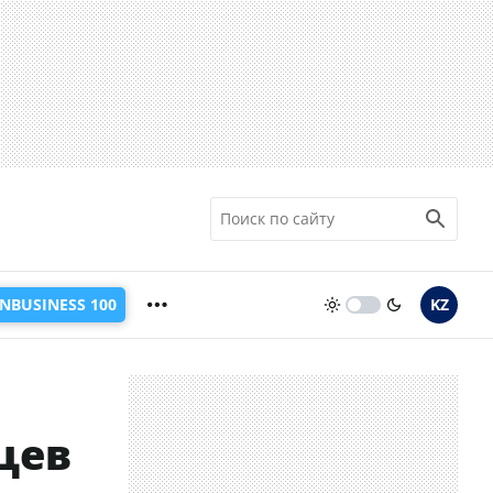
INBUSINESS 100
KZ
цев