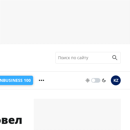
INBUSINESS 100
KZ
овел