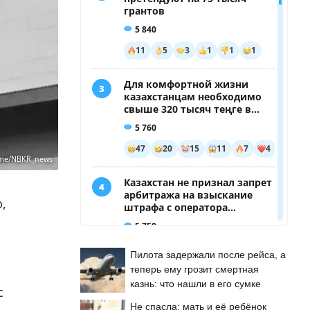
.me/NBKR_news
,
Пилота задержали после рейса, а
теперь ему грозит смертная
казнь: что нашли в его сумке
с
Не спасла: мать и её ребёнок