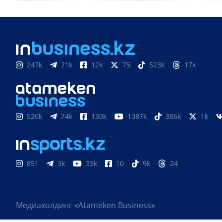
247k
21k
12k
75
523k
17k
520k
74k
130k
1087k
386k
1k
851
3k
33k
10
9k
24
Медиахолдинг «Atameken Business»