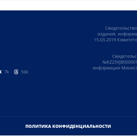
Свидетельство
издания, информа
15.03.2019 Комите
Свидетельс
№KZ23VJB000001
информации Министе
7k
56k
ПОЛИТИКА КОНФИДЕНЦИАЛЬНОСТИ