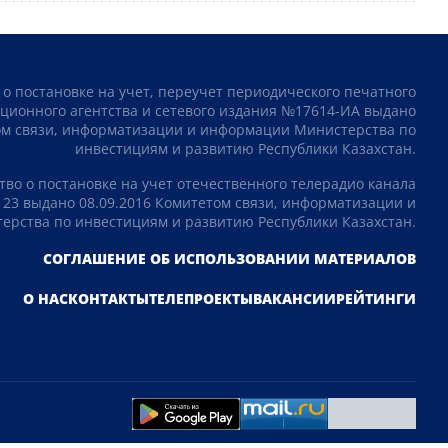
 о постановке на учет, переучет периодического печатного
ционного агентства и сетевого издания №17614-ИА выдано
том связи, информатизации и информации Министерства по
инвестициям и развитию Республики Казахстан.
тво о постановке на учет отечественного телерадио канала
23 выдано 08.09.2016 Комитетом связи, информатизации и
рства по инвестициям и развитию Республики Казахстан.
СОГЛАШЕНИЕ ОБ ИСПОЛЬЗОВАНИИ МАТЕРИАЛОВ
О НАС
КОНТАКТЫ
ТЕЛЕПРОЕКТЫ
ВАКАНСИИ
РЕЙТИНГИ