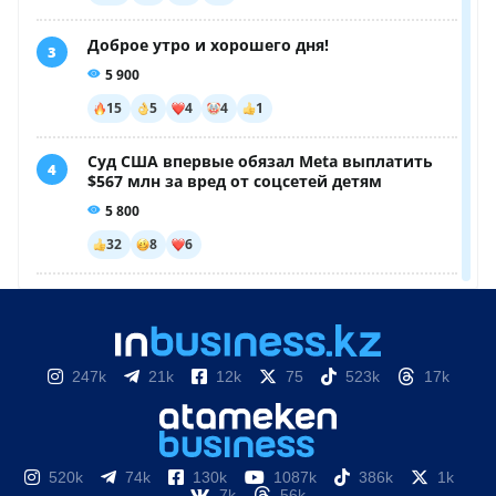
247k
21k
12k
75
523k
17k
520k
74k
130k
1087k
386k
1k
7k
56k