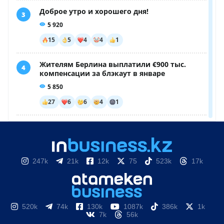
247k
21k
12k
75
523k
17k
520k
74k
130k
1087k
386k
1k
7k
56k