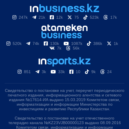
247k
21k
12k
75
523k
17k
520k
74k
130k
1087k
386k
1k
7k
56k
851
3k
33k
10
9k
24
Свидетельство о постановке на учет, переучет периодического
печатного издания, информационного агентства и сетевого
издания №17614-ИА выдано 15.03.2019 Комитетом связи,
информатизации и информации Министерства по
инвестициям и развитию Республики Казахстан.
Свидетельство о постановке на учет отечественного
телерадио канала №KZ23VJB00000123 выдано 08.09.2016
Комитетом связи, информатизации и информации