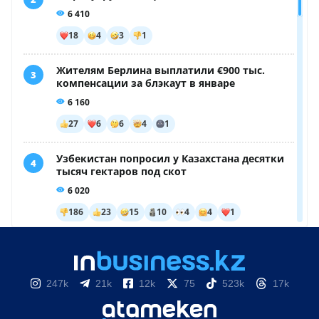
247k
21k
12k
75
523k
17k