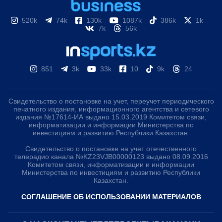
520k
74k
130k
1087k
386k
1k
7k
56k
851
3k
33k
10
9k
24
Свидетельство о постановке на учет, переучет периодического
печатного издания, информационного агентства и сетевого
издания №17614-ИА выдано 15.03.2019 Комитетом связи,
информатизации и информации Министерства по
инвестициям и развитию Республики Казахстан.
Свидетельство о постановке на учет отечественного
телерадио канала №KZ23VJB00000123 выдано 08.09.2016
Комитетом связи, информатизации и информации
Министерства по инвестициям и развитию Республики
Казахстан.
СОГЛАШЕНИЕ ОБ ИСПОЛЬЗОВАНИИ МАТЕРИАЛОВ