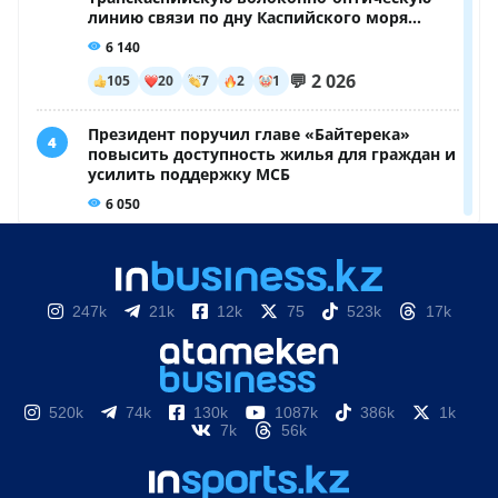
247k
21k
12k
75
523k
17k
520k
74k
130k
1087k
386k
1k
7k
56k