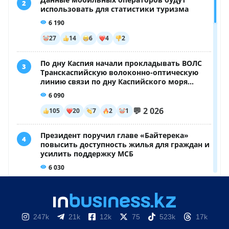
247k
21k
12k
75
523k
17k