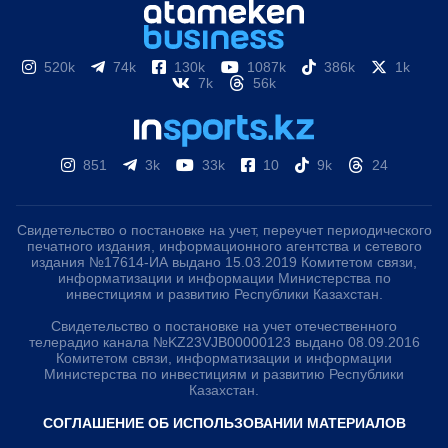
520k
74k
130k
1087k
386k
1k
7k
56k
851
3k
33k
10
9k
24
Свидетельство о постановке на учет, переучет периодического
печатного издания, информационного агентства и сетевого
издания №17614-ИА выдано 15.03.2019 Комитетом связи,
информатизации и информации Министерства по
инвестициям и развитию Республики Казахстан.
Свидетельство о постановке на учет отечественного
телерадио канала №KZ23VJB00000123 выдано 08.09.2016
Комитетом связи, информатизации и информации
Министерства по инвестициям и развитию Республики
Казахстан.
СОГЛАШЕНИЕ ОБ ИСПОЛЬЗОВАНИИ МАТЕРИАЛОВ