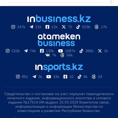
247k
21k
12k
75
523k
17k
520k
74k
130k
1087k
386k
1k
7k
56k
851
3k
33k
10
9k
24
Свидетельство о постановке на учет, переучет периодического
печатного издания, информационного агентства и сетевого
издания №17614-ИА выдано 15.03.2019 Комитетом связи,
информатизации и информации Министерства по
инвестициям и развитию Республики Казахстан.