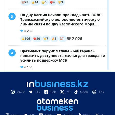
247k
21k
12k
75
523k
17k