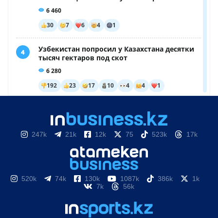
247k
21k
12k
75
523k
17k
520k
74k
130k
1087k
386k
1k
7k
56k