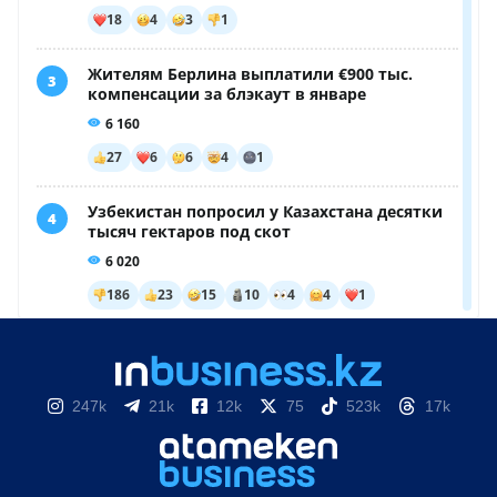
247k
21k
12k
75
523k
17k