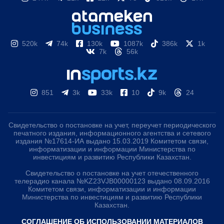
520k
74k
130k
1087k
386k
1k
7k
56k
851
3k
33k
10
9k
24
Свидетельство о постановке на учет, переучет периодического
печатного издания, информационного агентства и сетевого
издания №17614-ИА выдано 15.03.2019 Комитетом связи,
информатизации и информации Министерства по
инвестициям и развитию Республики Казахстан.
Свидетельство о постановке на учет отечественного
телерадио канала №KZ23VJB00000123 выдано 08.09.2016
Комитетом связи, информатизации и информации
Министерства по инвестициям и развитию Республики
Казахстан.
СОГЛАШЕНИЕ ОБ ИСПОЛЬЗОВАНИИ МАТЕРИАЛОВ