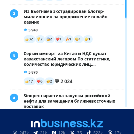
247k
21k
12k
75
523k
17k