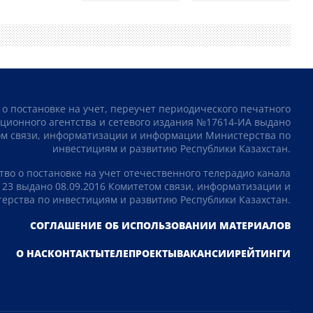
 о постановке на учет, переучет периодического печатного
ционного агентства и сетевого издания №17614-ИА выдано
том связи, информатизации и информации Министерства по
инвестициям и развитию Республики Казахстан.
тво о постановке на учет отечественного телерадио канала
23 выдано 08.09.2016 Комитетом связи, информатизации и
рства по инвестициям и развитию Республики Казахстан.
СОГЛАШЕНИЕ ОБ ИСПОЛЬЗОВАНИИ МАТЕРИАЛОВ
О НАС
КОНТАКТЫ
ТЕЛЕПРОЕКТЫ
ВАКАНСИИ
РЕЙТИНГИ