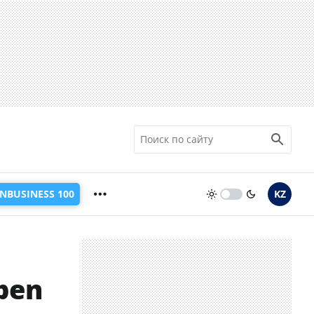
INBUSINESS 100
KZ
pen