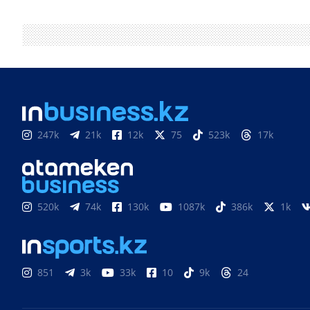
247k
21k
12k
75
523k
17k
520k
74k
130k
1087k
386k
1k
851
3k
33k
10
9k
24