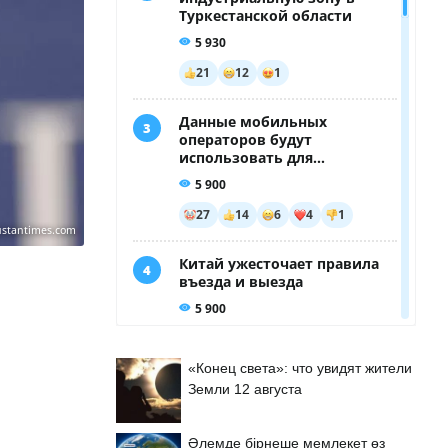
ustantimes.com
«Конец света»: что увидят жители
Земли 12 августа
Әлемде бірнеше мемлекет өз