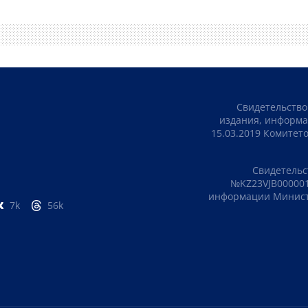
Свидетельство
издания, информа
15.03.2019 Комите
Свидетельс
№KZ23VJB000001
информации Министе
7k
56k