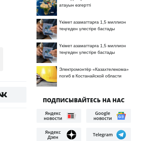
атауын өзгертті
Үкімет азаматтарға 1,5 миллион
теңгеден үлестіре бастады
Үкімет азаматтарға 1,5 миллион
теңгеден үлестіре бастады
Электромонтёр «Казахтелекома»
погиб в Костанайской области
ПОДПИСЫВАЙТЕСЬ НА НАС
Яндекс
Google
новости
новости
Яндекс
Telegram
Дзен