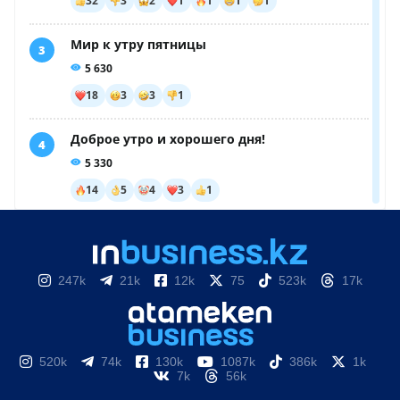
247k
21k
12k
75
523k
17k
520k
74k
130k
1087k
386k
1k
7k
56k