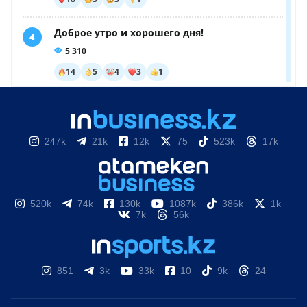
247k
21k
12k
75
523k
17k
520k
74k
130k
1087k
386k
1k
7k
56k
851
3k
33k
10
9k
24