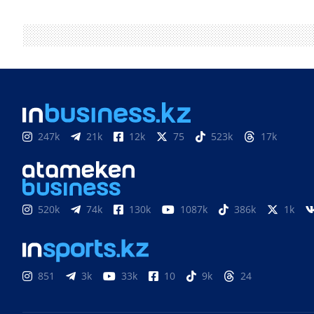
247k
21k
12k
75
523k
17k
520k
74k
130k
1087k
386k
1k
851
3k
33k
10
9k
24