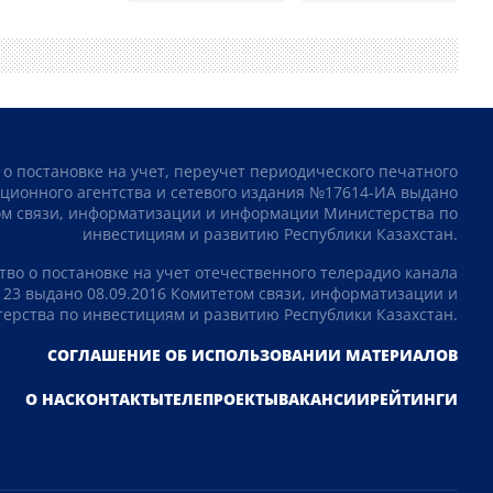
 о постановке на учет, переучет периодического печатного
ционного агентства и сетевого издания №17614-ИА выдано
том связи, информатизации и информации Министерства по
инвестициям и развитию Республики Казахстан.
тво о постановке на учет отечественного телерадио канала
23 выдано 08.09.2016 Комитетом связи, информатизации и
рства по инвестициям и развитию Республики Казахстан.
СОГЛАШЕНИЕ ОБ ИСПОЛЬЗОВАНИИ МАТЕРИАЛОВ
О НАС
КОНТАКТЫ
ТЕЛЕПРОЕКТЫ
ВАКАНСИИ
РЕЙТИНГИ