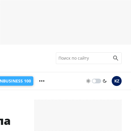
INBUSINESS 100
KZ
ла