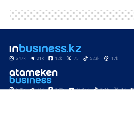
247k
21k
12k
75
523k
17k
520k
74k
130k
1087k
386k
1k
851
3k
33k
10
9k
24