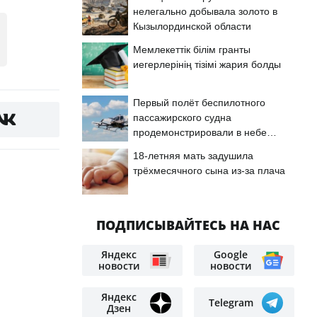
нелегально добывала золото в
Кызылординской области
Мемлекеттік білім гранты
иегерлерінің тізімі жария болды
Первый полёт беспилотного
пассажирского судна
продемонстрировали в небе
Астаны
18-летняя мать задушила
трёхмесячного сына из-за плача
ПОДПИСЫВАЙТЕСЬ НА НАС
Яндекс
Google
новости
новости
Яндекс
Telegram
Дзен