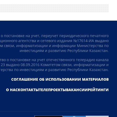
 о постановке на учет, переучет периодического печатного
ционного агентства и сетевого издания №17614-ИА выдано
том связи, информатизации и информации Министерства по
инвестициям и развитию Республики Казахстан.
тво о постановке на учет отечественного телерадио канала
23 выдано 08.09.2016 Комитетом связи, информатизации и
рства по инвестициям и развитию Республики Казахстан.
СОГЛАШЕНИЕ ОБ ИСПОЛЬЗОВАНИИ МАТЕРИАЛОВ
О НАС
КОНТАКТЫ
ТЕЛЕПРОЕКТЫ
ВАКАНСИИ
РЕЙТИНГИ