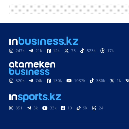
247k
21k
12k
75
523k
17k
520k
74k
130k
1087k
386k
1k
851
3k
33k
10
9k
24