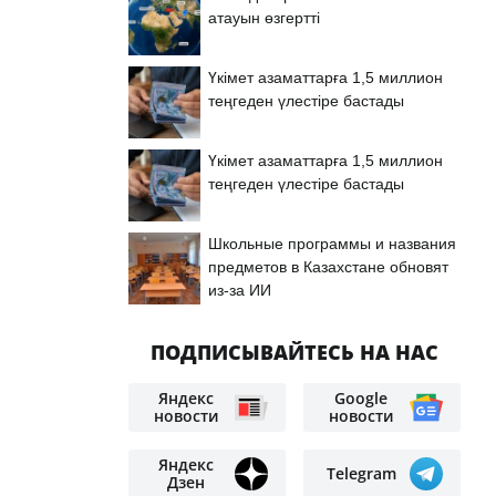
атауын өзгертті
Үкімет азаматтарға 1,5 миллион
теңгеден үлестіре бастады
Үкімет азаматтарға 1,5 миллион
теңгеден үлестіре бастады
Школьные программы и названия
предметов в Казахстане обновят
из-за ИИ
ПОДПИСЫВАЙТЕСЬ НА НАС
Яндекс
Google
новости
новости
Яндекс
Telegram
Дзен