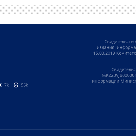
Свидетельство
издания, информа
15.03.2019 Комите
Свидетельс
№KZ23VJB000001
информации Министе
7k
56k