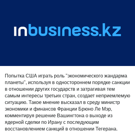
Попытка США играть роль "экономического жандарма
планеты", используя в одностороннем порядке санкции
в отношении других государств и затрагивая тем
самым интересы третьих стран, создает неприемлемую
ситуацию. Такое мнение высказал в среду министр
экономики и финансов Франции Брюно Ле Мэр,
комментируя решение Вашингтона о выходе из
ядерной сделки по Ирану с последующим
восстановлением санкций в отношении Тегерана.