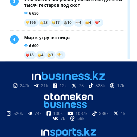
247k
21k
12k
75
523k
17k
520k
74k
130k
1087k
386k
1k
7k
56k