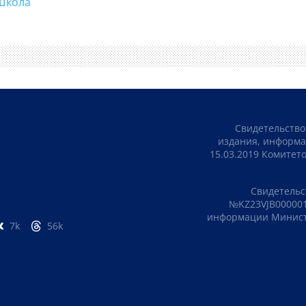
#школа
Свидетельство
издания, информа
15.03.2019 Комите
Свидетельс
№KZ23VJB000001
информации Министе
7k
56k