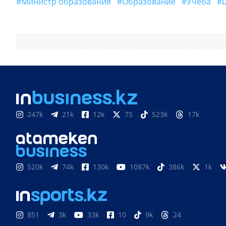
#Министр образования
#образование
#учеба
247k
21k
12k
75
523k
17k
520k
74k
130k
1087k
386k
1k
851
3k
33k
10
9k
24