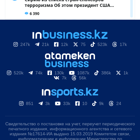
247k
21k
12k
75
523k
17k
520k
74k
130k
1087k
386k
1k
7k
56k
851
3k
33k
10
9k
24
Свидетельство о постановке на учет, переучет периодического
печатного издания, информационного агентства и сетевого
издания №17614-ИА выдано 15.03.2019 Комитетом связи,
информатизации и информации Министерства по