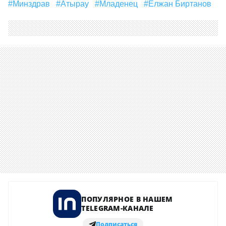
#Минздрав
#Атырау
#Младенец
#Елжан Биртанов