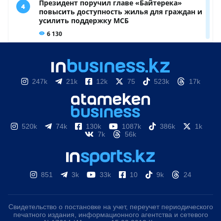
247k
21k
12k
75
523k
17k
520k
74k
130k
1087k
386k
1k
7k
56k
851
3k
33k
10
9k
24
Свидетельство о постановке на учет, переучет периодического
печатного издания, информационного агентства и сетевого