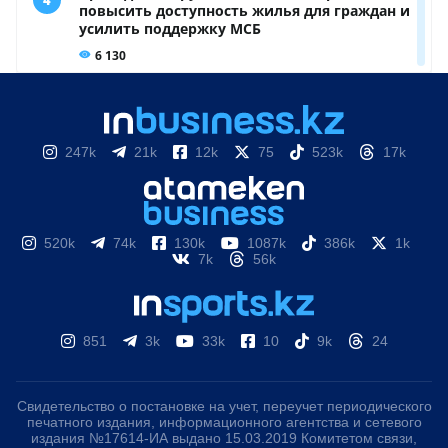
247k
21k
12k
75
523k
17k
520k
74k
130k
1087k
386k
1k
7k
56k
851
3k
33k
10
9k
24
Свидетельство о постановке на учет, переучет периодического
печатного издания, информационного агентства и сетевого
издания №17614-ИА выдано 15.03.2019 Комитетом связи,