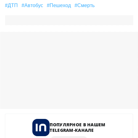
#ДТП
#Автобус
#Пешеход
#смерть