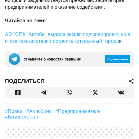
но цели и задачи останутся прежними: защита прав
предпринимателей и оказание содействия.
Читайте по теме:
АО "СПК "Актобе" выдала землю под спецпроект, но в
итоге там захотели построить коттеджный городо
к
Узнавайте о новостях первыми
Подписаться
ПОДЕЛИТЬСЯ
#права
#актюбинс
#предприниматель
#Бизнеске жол