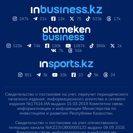
247k
21k
12k
75
523k
17k
520k
74k
130k
1087k
386k
1k
7k
56k
851
3k
33k
10
9k
24
Свидетельство о постановке на учет, переучет периодического
печатного издания, информационного агентства и сетевого
издания №17614-ИА выдано 15.03.2019 Комитетом связи,
информатизации и информации Министерства по
инвестициям и развитию Республики Казахстан.
Свидетельство о постановке на учет отечественного
телерадио канала №KZ23VJB00000123 выдано 08.09.2016
Комитетом связи, информатизации и информации