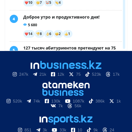
247k
21k
12k
75
523k
17k
520k
74k
130k
1087k
386k
1k
7k
56k
851
3k
33k
10
9k
24