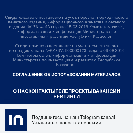
Свидетельство о постановке на учет, переучет периодического
печатного издания, информационного агентства и сетевого
издания №17614-ИА выдано 15.03.2019 Комитетом связи,
информатизации и информации Министерства по
инвестициям и развитию Республики Казахстан.
Свидетельство о постановке на учет отечественного
телерадио канала №KZ23VJB00000123 выдано 08.09.2016
Комитетом связи, информатизации и информации
Министерства по инвестициям и развитию Республики
Казахстан.
СОГЛАШЕНИЕ ОБ ИСПОЛЬЗОВАНИИ МАТЕРИАЛОВ
О НАС
КОНТАКТЫ
ТЕЛЕПРОЕКТЫ
ВАКАНСИИ
РЕЙТИНГИ
Медиахолдинг «Atameken Business»
Подпишитесь на наш Telegram канал!
ПОЛИТИКА КОНФИДЕНЦИАЛЬНОСТИ
Узнавайте о новостях первыми