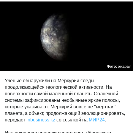
Фото:
pixabay
Ученые обнаружили на Меркурии следы
продолжающейся геологической активности. На
поверхности самой маленькой планеты Солнечной
системы зафиксированы необычные яркие полосы,
которые указывают: Меркурий вовсе не "мертвая"
планета, а объект, продолжающий эволюционировать,
передает
inbusiness.kz
со ссылкой на
МИР24
.
Исследование провели специалисты Бернского