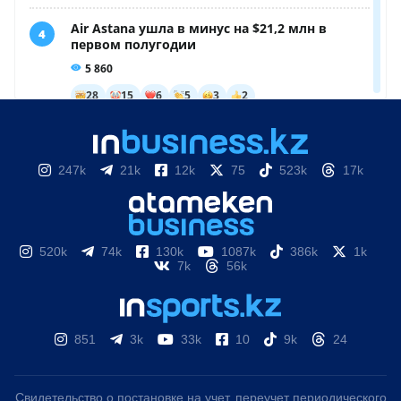
247k
21k
12k
75
523k
17k
520k
74k
130k
1087k
386k
1k
7k
56k
851
3k
33k
10
9k
24
Свидетельство о постановке на учет, переучет периодического