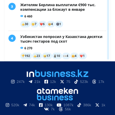
247k
21k
12k
75
523k
17k
520k
74k
130k
1087k
386k
1k
7k
56k