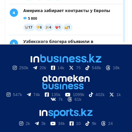
250k
20k
14k
75
548k
18k
547k
74k
135k
1099k
402k
1k
7k
61k
2k
3k
34k
10
9k
24