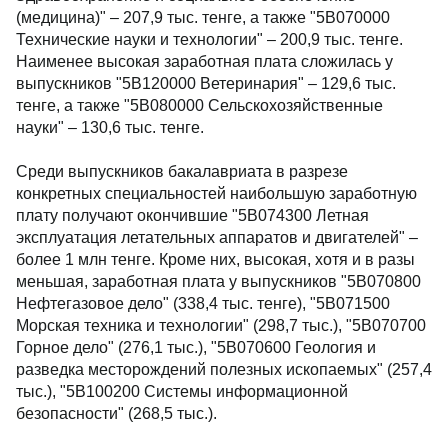
(медицина)" – 207,9 тыс. тенге, а также "5B070000
Технические науки и технологии" – 200,9 тыс. тенге.
Наименее высокая заработная плата сложилась у
выпускников "5B120000 Ветеринария" – 129,6 тыс.
тенге, а также "5B080000 Сельскохозяйственные
науки" – 130,6 тыс. тенге.
Среди выпускников бакалавриата в разрезе
конкретных специальностей наибольшую заработную
плату получают окончившие "5B074300 Летная
эксплуатация летательных аппаратов и двигателей" –
более 1 млн тенге. Кроме них, высокая, хотя и в разы
меньшая, заработная плата у выпускников "5B070800
Нефтегазовое дело" (338,4 тыс. тенге), "5B071500
Морская техника и технологии" (298,7 тыс.), "5B070700
Горное дело" (276,1 тыс.), "5B070600 Геология и
разведка месторождений полезных ископаемых" (257,4
тыс.), "5B100200 Системы информационной
безопасности" (268,5 тыс.).