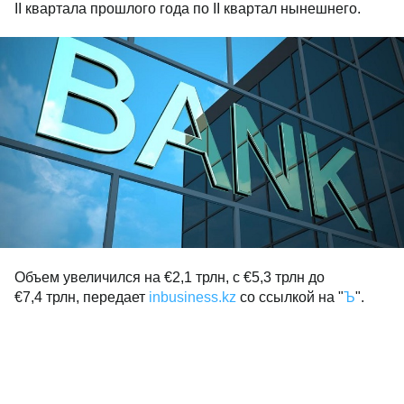
II квартала прошлого года по II квартал нынешнего.
Объем увеличился на €2,1 трлн, с €5,3 трлн до
€7,4 трлн, передает
inbusiness.kz
со ссылкой на "
Ъ
".