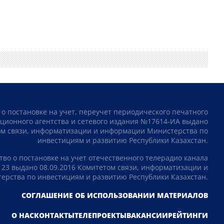
 о постановке на учет, переучет периодического печатного
ционного агентства и сетевого издания №17614-ИА выдано
том связи, информатизации и информации Министерства по
инвестициям и развитию Республики Казахстан.
тво о постановке на учет отечественного телерадио канала
23 выдано 08.09.2016 Комитетом связи, информатизации и
рства по инвестициям и развитию Республики Казахстан.
СОГЛАШЕНИЕ ОБ ИСПОЛЬЗОВАНИИ МАТЕРИАЛОВ
О НАС
КОНТАКТЫ
ТЕЛЕПРОЕКТЫ
ВАКАНСИИ
РЕЙТИНГИ