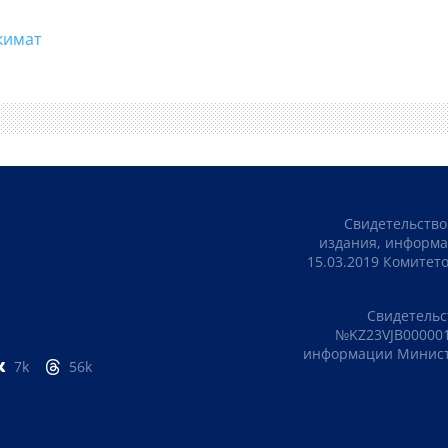
#акимат
Свидетельство
издания, информа
15.03.2019 Комите
Свидетельс
№KZ23VJB000001
информации Министе
7k
56k