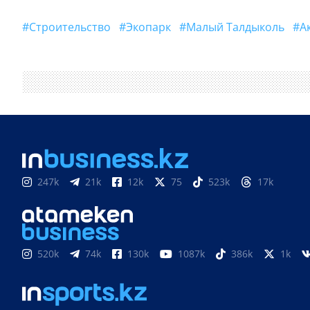
#строительство
#Экопарк
#Малый Талдыколь
247k
21k
12k
75
523k
17k
520k
74k
130k
1087k
386k
1k