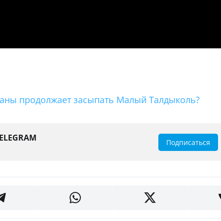
станы продолжает засыпать Малый Талдыколь?
TELEGRAM
Подписаться