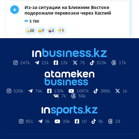
247k
21k
12k
75
523k
17k
520k
74k
130k
1087k
386k
1k
7k
56k
851
3k
33k
10
9k
24