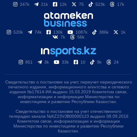
247k
21k
12k
75
523k
17k
520k
74k
130k
1087k
386k
1k
7k
56k
851
3k
33k
10
9k
24
Свидетельство о постановке на учет, переучет периодического
печатного издания, информационного агентства и сетевого
издания №17614-ИА выдано 15.03.2019 Комитетом связи,
информатизации и информации Министерства по
инвестициям и развитию Республики Казахстан.
Свидетельство о постановке на учет отечественного
телерадио канала №KZ23VJB00000123 выдано 08.09.2016
Комитетом связи, информатизации и информации
Министерства по инвестициям и развитию Республики
Казахстан.