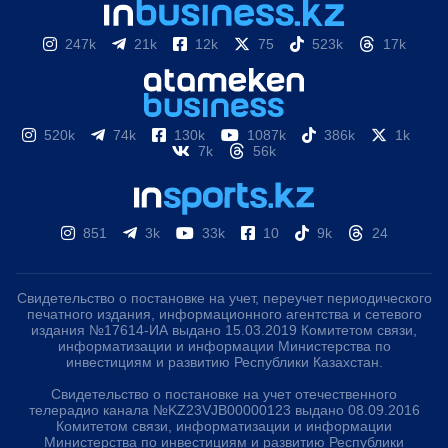
247k
21k
12k
75
523k
17k
520k
74k
130k
1087k
386k
1k
7k
56k
851
3k
33k
10
9k
24
Свидетельство о постановке на учет, переучет периодического
печатного издания, информационного агентства и сетевого
издания №17614-ИА выдано 15.03.2019 Комитетом связи,
информатизации и информации Министерства по
инвестициям и развитию Республики Казахстан.
Свидетельство о постановке на учет отечественного
телерадио канала №KZ23VJB00000123 выдано 08.09.2016
Комитетом связи, информатизации и информации
Министерства по инвестициям и развитию Республики