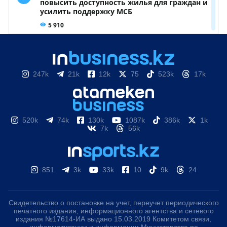
247k
21k
12k
75
523k
17k
520k
74k
130k
1087k
386k
1k
7k
56k
851
3k
33k
10
9k
24
Свидетельство о постановке на учет, переучет периодического
печатного издания, информационного агентства и сетевого
издания №17614-ИА выдано 15.03.2019 Комитетом связи,