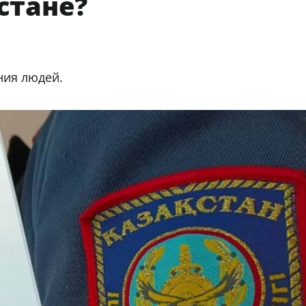
стане?
ния людей.