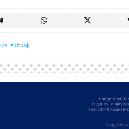
ения
#штраф
Свидетельство
издания, информа
15.03.2019 Комите
Свидетельс