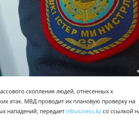
массового скопления людей, отнесенных к
ких атак. МВД проводит их плановую проверку на
ых нападений, передает
inbusiness.kz
со ссылкой н