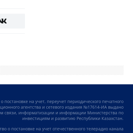
 о постановке на учет, переучет периодического печатного
ционного агентства и сетевого издания №17614-ИА выдано
том связи, информатизации и информации Министерства по
инвестициям и развитию Республики Казахстан.
тво о постановке на учет отечественного телерадио канала