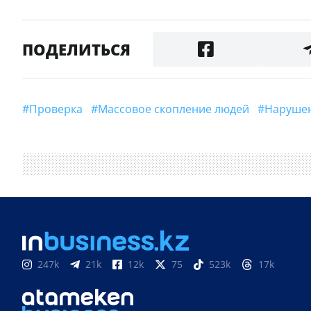
ПОДЕЛИТЬСЯ
#Проверка
#массовое скопление людей
#наруш
247k
21k
12k
75
523k
17k