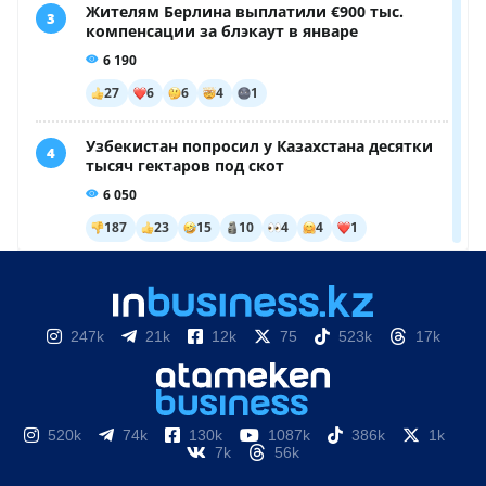
247k
21k
12k
75
523k
17k
520k
74k
130k
1087k
386k
1k
7k
56k