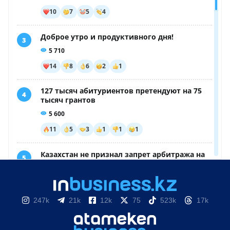
247k
21k
12k
75
523k
17k