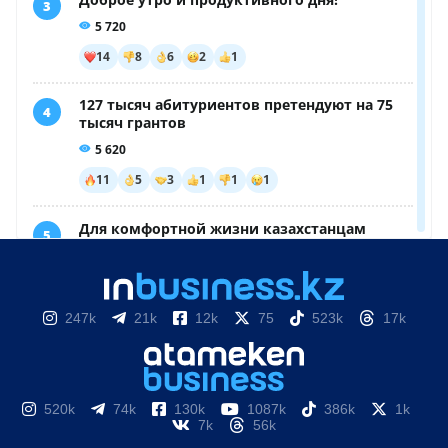
247k
21k
12k
75
523k
17k
520k
74k
130k
1087k
386k
1k
7k
56k