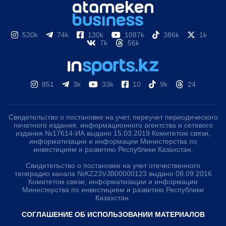
520k
74k
130k
1087k
386k
1k
7k
56k
851
3k
33k
10
9k
24
Свидетельство о постановке на учет, переучет периодического
печатного издания, информационного агентства и сетевого
издания №17614-ИА выдано 15.03.2019 Комитетом связи,
информатизации и информации Министерства по
инвестициям и развитию Республики Казахстан.
Свидетельство о постановке на учет отечественного
телерадио канала №KZ23VJB00000123 выдано 08.09.2016
Комитетом связи, информатизации и информации
Министерства по инвестициям и развитию Республики
Казахстан.
СОГЛАШЕНИЕ ОБ ИСПОЛЬЗОВАНИИ МАТЕРИАЛОВ