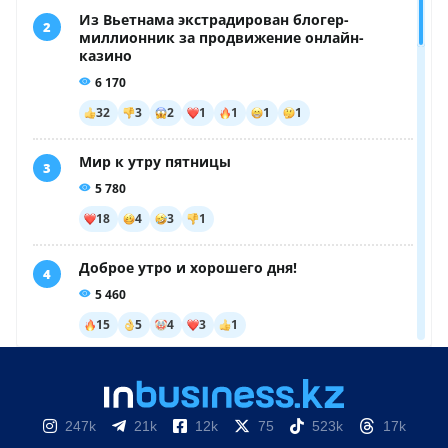
247k
21k
12k
75
523k
17k